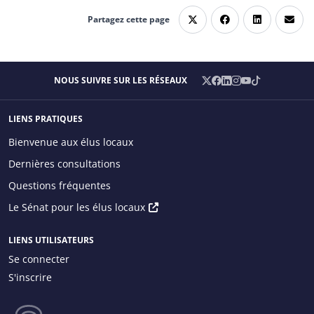
Partagez cette page
X
Facebook
LinkedIn
Instagram
YouTube
TikTok
NOUS SUIVRE SUR LES RÉSEAUX
/
Twitter
LIENS PRATIQUES
Main menu
Bienvenue aux élus locaux
Dernières consultations
Questions fréquentes
Menu
Le Sénat pour les élus locaux
principal
droite
LIENS UTILISATEURS
Se connecter
S'inscrire
Menu
Utilisateur