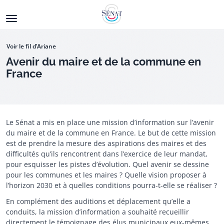
Aller
au
contenu
principal
Voir le fil d’Ariane
Avenir du maire et de la commune en
France
Fermeture de la consultation
Le Sénat a mis en place une mission d’information sur l’avenir
du maire et de la commune en France. Le but de cette mission
est de prendre la mesure des aspirations des maires et des
difficultés qu’ils rencontrent dans l’exercice de leur mandat,
pour esquisser les pistes d’évolution. Quel avenir se dessine
pour les communes et les maires ? Quelle vision proposer à
l’horizon 2030 et à quelles conditions pourra-t-elle se réaliser ?
En complément des auditions et déplacement qu’elle a
conduits, la mission d’information a souhaité recueillir
directement le témoignage des élus municipaux eux-mêmes.