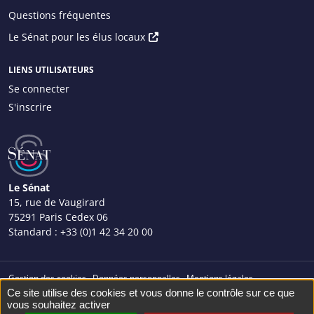
Questions fréquentes
Menu
Le Sénat pour les élus locaux
principal
droite
LIENS UTILISATEURS
Se connecter
S'inscrire
Menu
Utilisateur
Le Sénat
15, rue de Vaugirard
75291 Paris Cedex 06
Standard :
+33 (0)1 42 34 20 00
Gestion des cookies
Données personnelles
Mentions légales
Menu
Ce site utilise des cookies et vous donne le contrôle sur ce que
Plan du site
Façonné par
vous souhaitez activer
bas
© Sénat 2023. Tous droits réservés.