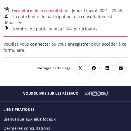
Jeudi 15 avril 2021 - 23:45
La date limite de participation à la consultation est
dépassée.
Nombre de participant(s) : 304 participants
Veuillez vous
connecter
ou vous
enregistrer
pour accéder à ce
formulaire.
Partagez cette page
X
Facebook
LinkedIn
Instagram
YouTube
TikTok
NOUS SUIVRE SUR LES RÉSEAUX
/
Twitter
LIENS PRATIQUES
Main menu
Bienvenue aux élus locaux
Dernières consultations