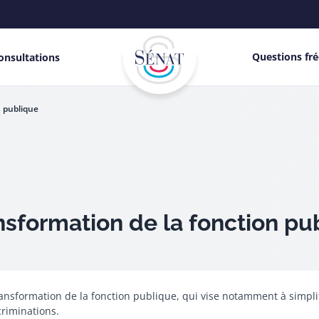
Questions fr
onsultations
Menu
principal
n publique
droite
ansformation de la fonction pu
ransformation de la fonction publique, qui vise notamment à simplif
criminations.