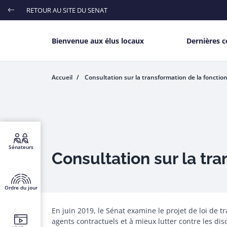
Aller
RETOUR AU SITE DU SENAT
Menu
au
contenu
haut
principal
Main menu
Bienvenue aux élus locaux
Dernières c
Accueil
Consultation sur la transformation de la fonctio
Menu
Sénateurs
fixe
Consultation sur la tr
Ordre du jour
En juin 2019, le Sénat examine le projet de loi de t
agents contractuels et à mieux lutter contre les dis
Ouverture de la consultation