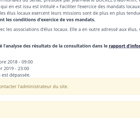
ui en est issu est intitulé « Faciliter l’exercice des mandats locau
 les élus locaux exercent leurs missions sont de plus en plus tend
nt les conditions d’exercice de vos mandats.
avec les associations d’élus locaux. Elle a en outre adressé aux él
ié l’analyse des résultats de la consultation dans le
rapport d’inf
re 2018 - 09:00
r 2019 - 23:00
n est dépassée.
t
ontacter l'administrateur du site.