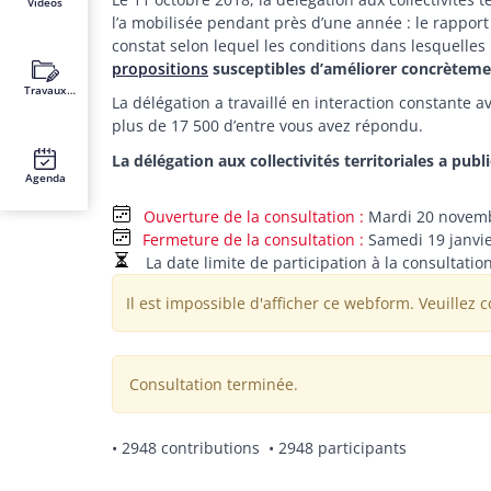
Vidéos
l’a mobilisée pendant près d’une année : le rapport q
constat selon lequel les conditions dans lesquelles
propositions
susceptibles d’améliorer concrèteme
Travaux
La délégation a travaillé en interaction constante 
récents
plus de 17 500 d’entre vous avez répondu.
La délégation aux collectivités territoriales a publ
Agenda
Mardi 20 novemb
Fermeture de la consultation
Samedi 19 janvie
La date limite de participation à la consultatio
Message d'avertissemen
Il est impossible d'afficher ce webform. Veuillez c
Consultation terminée.
• 2948 contributions
• 2948 participants