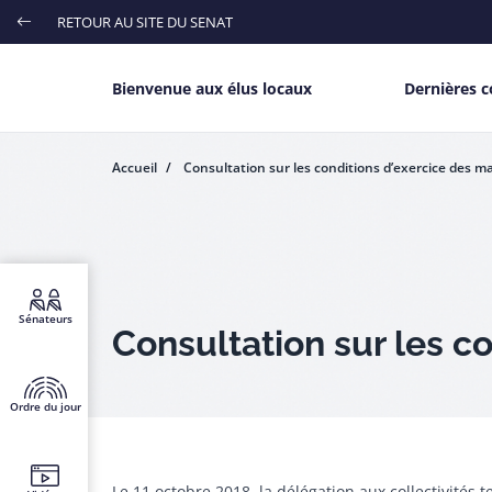
Aller
RETOUR AU SITE DU SENAT
Menu
au
contenu
haut
principal
Main menu
Bienvenue aux élus locaux
Dernières c
Accueil
Consultation sur les conditions d’exercice des m
Menu
Sénateurs
fixe
Consultation sur les c
Ordre du jour
Ouverture de la consultation
Le 11 octobre 2018, la délégation aux collectivités 