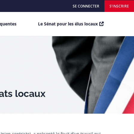
SE CONNECTER
S'INSCRIRE
équentes
Le Sénat pour les élus locaux
ats locaux
ion centriste), a présenté le fruit d’un travail qui