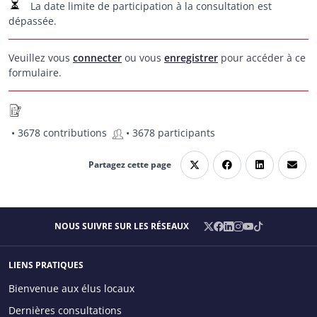
La date limite de participation à la consultation est
dépassée.
Veuillez vous
connecter
ou vous
enregistrer
pour accéder à ce
formulaire.
• 3678 contributions
• 3678 participants
Partagez cette page
X
Facebook
LinkedIn
Instagram
YouTube
TikTok
NOUS SUIVRE SUR LES RÉSEAUX
/
Twitter
LIENS PRATIQUES
Main menu
Bienvenue aux élus locaux
Dernières consultations