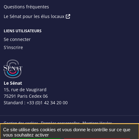
Questions fréquentes
Menu
Le Sénat pour les élus locaux
principal
droite
LIENS UTILISATEURS
Se connecter
S'inscrire
Menu
Utilisateur
Le Sénat
15, rue de Vaugirard
75291 Paris Cedex 06
Standard :
+33 (0)1 42 34 20 00
Gestion des cookies
Données personnelles
Mentions légales
Menu
Ce site utilise des cookies et vous donne le contrôle sur ce que
Plan du site
Façonné par
vous souhaitez activer
bas
© Sénat 2023. Tous droits réservés.