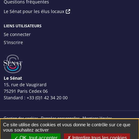
Questions fréquentes
Menu
Le Sénat pour les élus locaux
principal
droite
LIENS UTILISATEURS
Se connecter
S'inscrire
Menu
Utilisateur
Le Sénat
15, rue de Vaugirard
75291 Paris Cedex 06
Standard :
+33 (0)1 42 34 20 00
Gestion des cookies
Données personnelles
Mentions légales
Menu
Ce site utilise des cookies et vous donne le contrôle sur ce que
Plan du site
Façonné par
vous souhaitez activer
bas
© Sénat 2023. Tous droits réservés.
droit
OK, tout accepter
Interdire tous les cookies