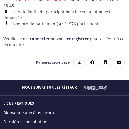
15:45
La date limite de participation à la consultation est
dépassée.
Nombre de participant(s) : 1, 976 participants
Veuillez vous
connecter
ou vous
enregistrer
pour accéder à ce
formulaire.
Partagez cette page
X
Facebook
LinkedIn
Instagram
YouTube
TikTok
NOUS SUIVRE SUR LES RÉSEAUX
/
Twitter
LIENS PRATIQUES
Main menu
Bienvenue aux élus locaux
Dernières consultations