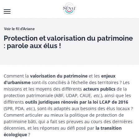
Aller
au
contenu
principal
Voir le fil d’Ariane
Protection et valorisation du patrimoine
: parole aux élus !
Comment la
valorisation du patrimoine
et les
enjeux
d’urbanisme
sont-ils conciliés à l’échelle des territoires ? Les
Ouverture de la consultation
missions et les moyens des différents
acteurs publics
de la
protection patrimoniale (ABF, UDAP, CAUE,
etc
.), ainsi que les
différents
outils juridiques rénovés par la loi LCAP de 2016
(SPR, PDA,
etc
.), sont-ils adaptés aux besoins des élus locaux ?
Comment articuler au mieux la politique de protection de
patrimoine bâti, qui a fait ses preuves au cours des dernières
décennies, et les réponses au défi posé par
la transition
écologique
?