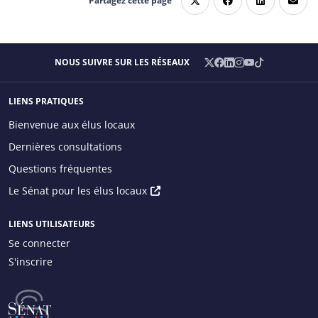
Partagez cette page
X
Facebook
LinkedIn
Instagram
YouTube
TikTok
NOUS SUIVRE SUR LES RÉSEAUX
/
Twitter
LIENS PRATIQUES
Main menu
Bienvenue aux élus locaux
Dernières consultations
Questions fréquentes
Menu
Le Sénat pour les élus locaux
principal
droite
LIENS UTILISATEURS
Se connecter
S'inscrire
Menu
Utilisateur