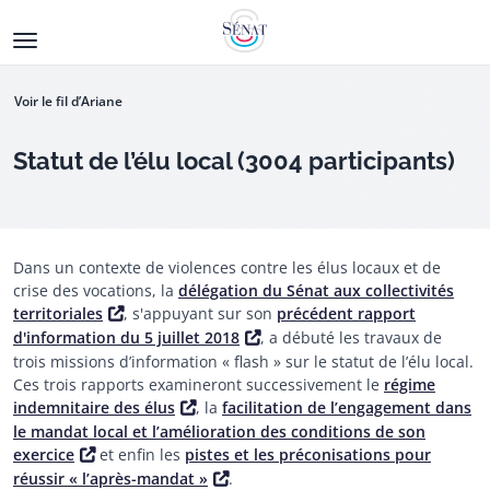
Aller
au
contenu
principal
Voir le fil d’Ariane
Statut de l’élu local (3004 participants)
Dans un contexte de violences contre les élus locaux et de
crise des vocations, la
délégation du Sénat aux collectivités
Ouverture de la consultation
territoriales
, s'appuyant sur son
précédent rapport
d'information du 5 juillet 2018
, a débuté les travaux de
trois missions d’information « flash » sur le statut de l’élu local.
Ces trois rapports examineront successivement le
régime
indemnitaire des élus
, la
facilitation de l’engagement dans
le mandat local et l’amélioration des conditions de son
exercice
et enfin les
pistes et les préconisations pour
réussir « l’après-mandat »
.