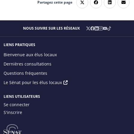
Partagez cette page
X
Facebook
LinkedIn
Instagram
YouTube
TikTok
NOUS SUIVRE SUR LES RÉSEAUX
/
Twitter
LIENS PRATIQUES
Main menu
Bienvenue aux élus locaux
Dernières consultations
Questions fréquentes
Menu
Le Sénat pour les élus locaux
principal
droite
LIENS UTILISATEURS
Se connecter
S'inscrire
Menu
Utilisateur